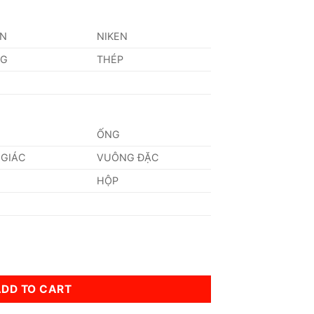
AN
NIKEN
NG
THÉP
ỐNG
 GIÁC
VUÔNG ĐẶC
HỘP
ity
ADD TO CART