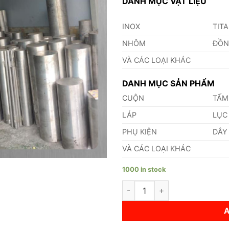
DANH MỤC VẬT LIỆU
INOX
TIT
NHÔM
ĐỒ
VÀ CÁC LOẠI KHÁC
DANH MỤC SẢN PHẨM
CUỘN
TẤM
LÁP
LỤC
PHỤ KIỆN
DÂY
VÀ CÁC LOẠI KHÁC
1000 in stock
Láp Nhôm 6061 Phi 380 quant