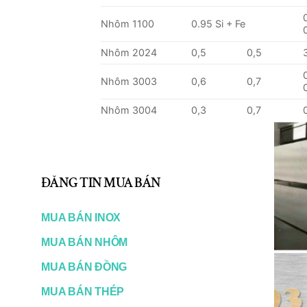
Nhôm 1100
0.95 Si + Fe
Nhôm 2024
0,5
0,5
Nhôm 3003
0,6
0,7
Nhôm 3004
0,3
0,7
Nhôm 3005
0,6
0,7
Nhôm 3104
0,6
0,8
ĐĂNG TIN MUA BÁN
Nhôm 4004
9.0-10.5
0,8
Nhôm 4104
9.0-10.5
0,8
MUA BÁN INOX
Nhôm 4043
4.5-6.0
0,8
MUA BÁN NHÔM
Nhôm 4045
9.0-11.0
0,8
MUA BÁN ĐỒNG
Nhôm 5005
0,3
0,7
MUA BÁN THÉP
Nhôm 5050
0,4
0,7