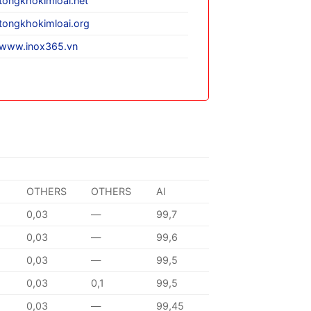
tongkhokimloai.net
tongkhokimloai.org
www.inox365.vn
OTHERS
OTHERS
Al
0,03
—
99,7
0,03
—
99,6
0,03
—
99,5
0,03
0,1
99,5
0,03
—
99,45