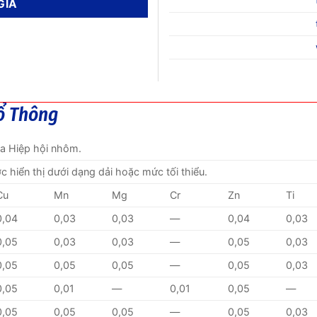
ổ Thông
ủa Hiệp hội nhôm.
ược hiển thị dưới dạng dải hoặc mức tối thiểu.
Cu
Mn
Mg
Cr
Zn
Ti
0,04
0,03
0,03
—
0,04
0,03
0,05
0,03
0,03
—
0,05
0,03
0,05
0,05
0,05
—
0,05
0,03
0,05
0,01
—
0,01
0,05
—
0,05
0,05
0,05
—
0,05
0,03