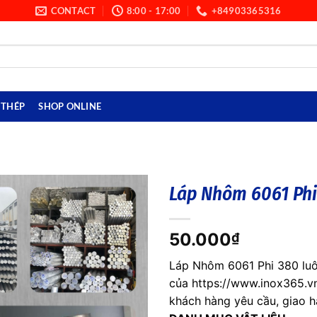
CONTACT
8:00 - 17:00
+84903365316
THÉP
SHOP ONLINE
Láp Nhôm 6061 Phi
50.000
₫
Láp Nhôm 6061 Phi 380 luô
của https://www.inox365.vn
khách hàng yêu cầu, giao h