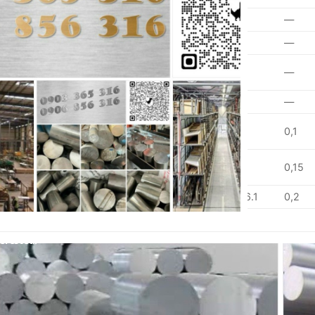
0,1
0,1
2.2-2.8
0.15-0.35
0,1
—
0,1
0,1
2.2-2.8
—
0,05
—
0.05-
0.05-
0,1
4.5-5.6
0,1
—
0.20
0.20
0,1
0,03
0.6-1.0
—
0,05
—
0.20-
0,15
4.0-5.0
0,1
0,25
0,1
0.50
0.04-
0.15-0.40
0,15
0.8-1.2
0,25
0,15
0.35
1.2-2.0
0,3
2.1-2.9
0.18-0.28
5.1-6.1
0,2
erested!