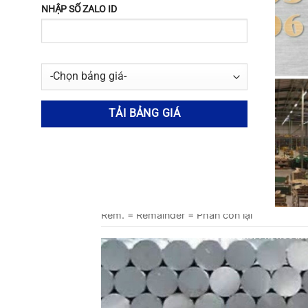
NHẬP SỐ ZALO ID
Nhôm 5052
0,25
0,4
Nhôm 5252
0,08
0,1
Nhôm 5056
0,3
0,4
Nhôm 5657
0,08
0,1
Nhôm 5182
0,2
0,35
Nhôm 6061
0.40-0.8
0,7
Nhôm 7075
0,4
0,5
Rem. = Remainder = Phần còn lại
No thanks, I’m not int