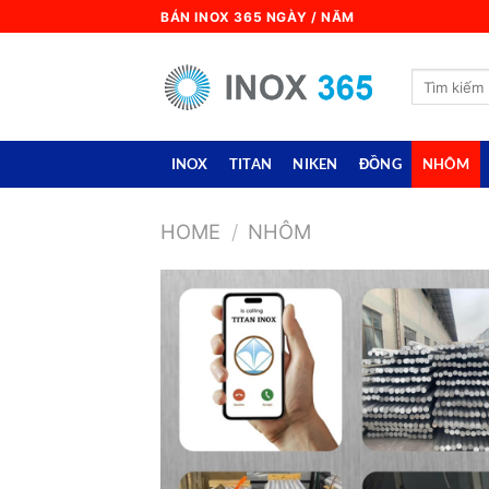
Skip
BÁN INOX 365 NGÀY / NĂM
to
content
Search
for:
INOX
TITAN
NIKEN
ĐỒNG
NHÔM
HOME
/
NHÔM