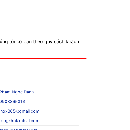
úng tôi có bán theo quy cách khách
Phạm Ngọc Danh
0903365316
inox365@gmail.com
tongkhokimloai.com