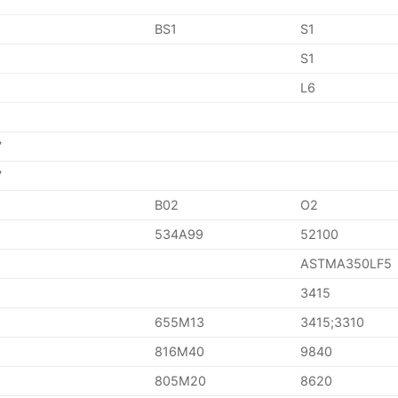
BS1
S1
S1
L6
7
7
B02
O2
534A99
52100
ASTMA350LF5
3415
655M13
3415;3310
816M40
9840
805M20
8620