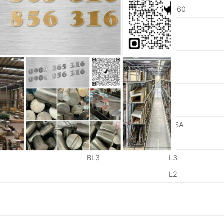
080A62
1060
GB BS
USA
ACHINING STEEL
BL3
L3
erested!
L2