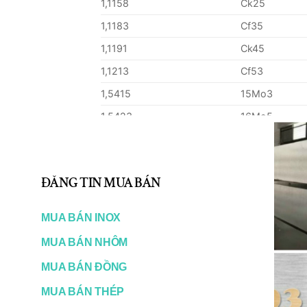
1,1158
Ck25
1,1183
Cf35
1,1191
Ck45
1,1213
Cf53
1,5415
15Mo3
1,5423
16Mo5
1,0050
St50-2
1,7242
16CrMo 4
ĐĂNG TIN MUA BÁN
1,7337
16CrMo 4 4
1,7362
12CrMo 19 5
MUA BÁN INOX
1,0060
St60-2
MUA BÁN NHÔM
1,0535
C55
MUA BÁN ĐỒNG
1,0601
C60
MUA BÁN THÉP
1,1203
Ck55