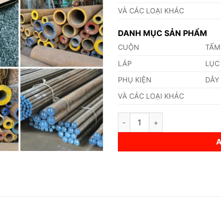
VÀ CÁC LOẠI KHÁC
DANH MỤC SẢN PHẨM
CUỘN
TẤM
LÁP
LỤC
PHỤ KIỆN
DÂY
VÀ CÁC LOẠI KHÁC
Láp Thép SFVQ1B quantity