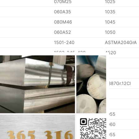
070M25
1025
060A35
1035
080M46
1045
060A52
1050
1501-240
ASTMA204GrA
1503-245-420
4520
CLOSE
THIS
MODULE
A387Gr.12Cl
3606-625
070M55
1055
080A62
1060
070M55
1055