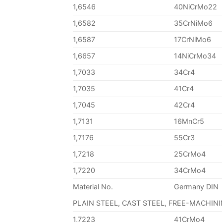
1,6546
40NiCrMo22
1,6582
35CrNiMo6
1,6587
17CrNiMo6
1,6657
14NiCrMo34
1,7033
34Cr4
1,7035
41Cr4
1,7045
42Cr4
1,7131
16MnCr5
1,7176
55Cr3
1,7218
25CrMo4
1,7220
34CrMo4
Material No.
Germany DIN
PLAIN STEEL, CAST STEEL, FREE-MACHIN
1,7223
41CrMo4