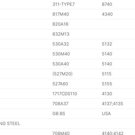
311-TYPE7
8740
817M40
4340
820A16
832M13
530A32
5132
530M40
5140
530A40
5140
(527M20)
5115
527A60
5155
1717CDS110
4130
708A37
4137;4135
GB BS
USA
ING STEEL
708M40
4140:4142