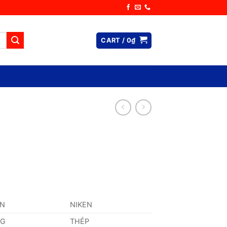
CART /
0
₫
AN
NIKEN
NG
THÉP