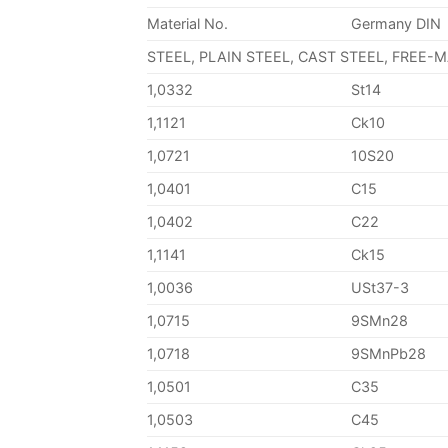
Material No.
Germany DIN
STEEL, PLAIN STEEL, CAST STEEL, FREE-
1,0332
St14
1,1121
Ck10
1,0721
10S20
1,0401
C15
1,0402
C22
1,1141
Ck15
1,0036
USt37-3
1,0715
9SMn28
1,0718
9SMnPb28
1,0501
C35
1,0503
C45