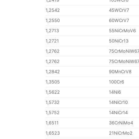
1,2542
45WCrV7
1,2550
60WCrV7
1,2713
55NiCrMoV6
1,2721
50NiCr13
1,2762
75CrMoNiW6
1,2762
75CrMoNiW6
1,2842
90MnCrV8
1,3505
100Cr6
1,5622
14Ni6
1,5732
14NiCr10
1,5752
14NiCr14
1,6511
36CrNiMo4
1,6523
21NiCrMo2