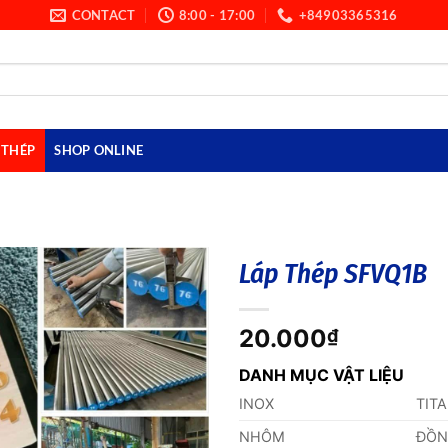
CONTACT
8:00 - 17:00
+84903365316
THÉP
SHOP ONLINE
Láp Thép SFVQ1B
20.000
₫
DANH MỤC VẬT LIỆU
INOX
TIT
NHÔM
ĐỒ