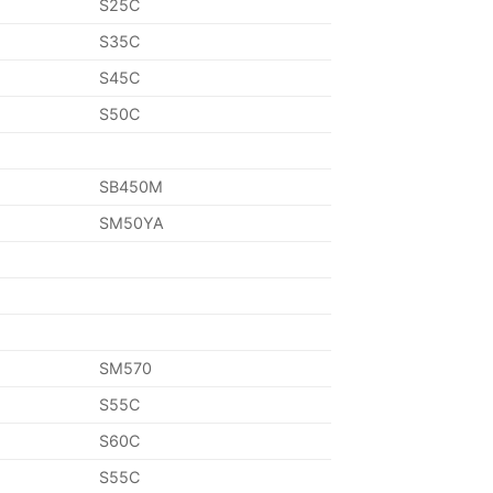
S25C
S35C
S45C
S50C
SB450M
SM50YA
SM570
S55C
S60C
S55C