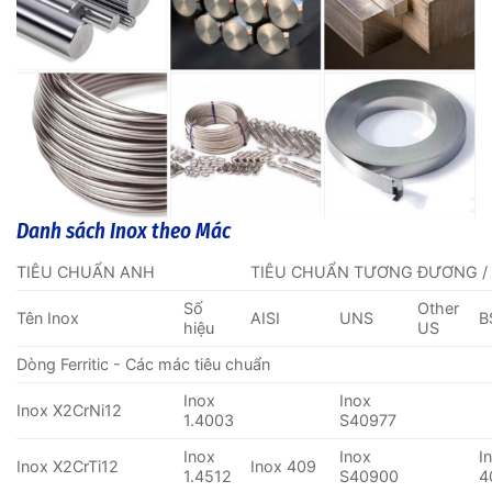
Danh sách Inox theo Mác
TIÊU CHUẨN ANH
TIÊU CHUẨN TƯƠNG ĐƯƠNG /
Số
Other
Tên Inox
AISI
UNS
B
hiệu
US
Dòng Ferritic - Các mác tiêu chuẩn
Inox
Inox
Inox X2CrNi12
1.4003
S40977
Inox
Inox
I
Inox X2CrTi12
Inox 409
1.4512
S40900
4