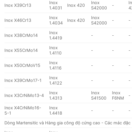
Inox
Inox
I
Inox X39Cr13
Inox 420
-
1.4031
S42000
4
Inox
Inox
Inox X46Cr13
Inox 420
-
-
1.4034
S42000
Inox
Inox X38CrMo14
-
-
-
1.4419
Inox
Inox X55CrMo14
-
-
-
1.4110
Inox
Inox X50CrMoV15
-
-
-
1.4116
Inox
Inox X39CrMo17-1
-
-
-
1.4122
Inox
Inox
Inox
Inox X3CrNiMo13-4
-
1.4313
S41500
F6NM
Inox X4CrNiMo16-
Inox
-
-
-
5-1
1.4418
Dòng Martensitic và Hàng gia công độ cứng cao - Các mác đặc 