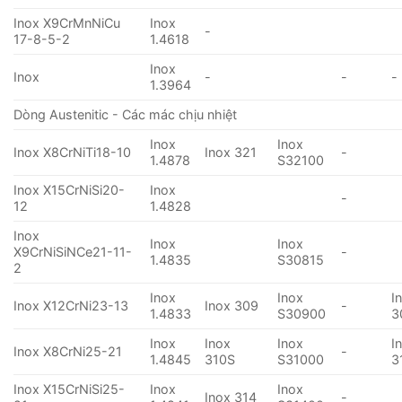
Inox X9CrMnNiCu
Inox
-
17-8-5-2
1.4618
Inox
Inox
-
-
-
1.3964
Dòng Austenitic - Các mác chịu nhiệt
Inox
Inox
Inox X8CrNiTi18-10
Inox 321
-
1.4878
S32100
Inox X15CrNiSi20-
Inox
-
12
1.4828
Inox
Inox
Inox
X9CrNiSiNCe21-11-
-
1.4835
S30815
2
Inox
Inox
I
Inox X12CrNi23-13
Inox 309
-
1.4833
S30900
3
Inox
Inox
Inox
I
Inox X8CrNi25-21
-
1.4845
310S
S31000
3
Inox X15CrNiSi25-
Inox
Inox
Inox 314
-