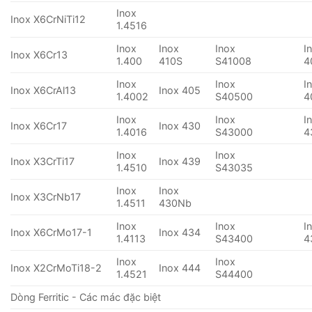
Inox
Inox X6CrNiTi12
1.4516
Inox
Inox
Inox
I
Inox X6Cr13
1.400
410S
S41008
4
Inox
Inox
I
Inox X6CrAl13
Inox 405
1.4002
S40500
4
Inox
Inox
I
Inox X6Cr17
Inox 430
1.4016
S43000
4
Inox
Inox
Inox X3CrTi17
Inox 439
1.4510
S43035
Inox
Inox
Inox X3CrNb17
1.4511
430Nb
Inox
Inox
I
Inox X6CrMo17-1
Inox 434
1.4113
S43400
4
Inox
Inox
Inox X2CrMoTi18-2
Inox 444
1.4521
S44400
Dòng Ferritic - Các mác đặc biệt