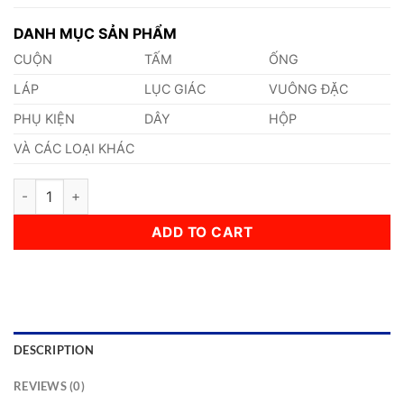
DANH MỤC SẢN PHẨM
CUỘN
TẤM
ỐNG
LÁP
LỤC GIÁC
VUÔNG ĐẶC
PHỤ KIỆN
DÂY
HỘP
VÀ CÁC LOẠI KHÁC
Ống Inox 20 Inch - DN500 - Phi 508 quantity
ADD TO CART
DESCRIPTION
REVIEWS (0)