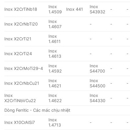
Inox
Inox
Inox X2CrTiNb18
Inox 441
-
-
1.4509
S43932
Inox
Inox X2CrNbTi20
-
-
-
1.4607
Inox
Inox X2CrTi21
-
-
-
1.4611
Inox
Inox X2CrTi24
-
-
-
1.4613
Inox
Inox
Inox X2CrMoTi29-4
-
-
1.4592
S44700
Inox
Inox
Inox X2CrNbCu21
-
-
1.4621
S44500
Inox
Inox
Inox
-
-
X2CrTiNbVCu22
1.4622
S44330
Dòng Ferritic - Các mác chịu nhiệt
Inox
Inox X10CrAlSi7
-
-
-
1.4713