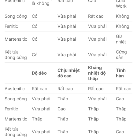
Austenitic
Rất cao
Cao
Cold
là không
Work
Song công
Có
Vừa phải
Rất cao
Không
Ferritic
Có
Vừa phải
Vừa phải
Không
Gia
Martensitic
Có
Vừa phải
Vừa phải
nhiệt
Kết tủa
Cứng
Có
Vừa phải
Vừa phải
đông cứng
sẵn
Kháng
Chịu nhiệt
Tính
Độ dẻo
nhiệt độ
độ cao
hàn
thấp
Austenitic
Rất cao
Rất cao
Rất cao
Rất cao
Song công
Vừa phải
Thấp
Vừa phải
Cao
Ferritic
Vừa phải
Cao
Thấp
Thấp
Martensitic
Thấp
Thấp
Thấp
Thấp
Kết tủa
Vừa phải
Thấp
Thấp
Cao
đông cứng