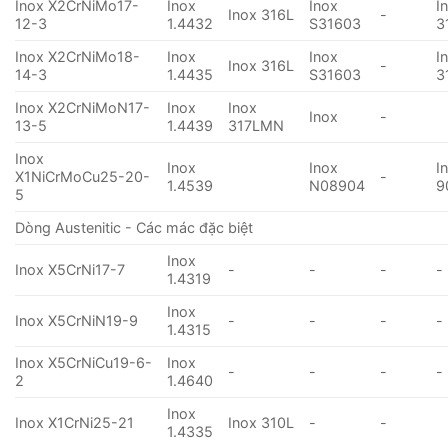
Inox X2CrNiMo17-
Inox
Inox
I
Inox 316L
-
12-3
1.4432
S31603
3
Inox X2CrNiMo18-
Inox
Inox
I
Inox 316L
-
14-3
1.4435
S31603
3
Inox X2CrNiMoN17-
Inox
Inox
Inox
-
13-5
1.4439
317LMN
Inox
Inox
Inox
I
X1NiCrMoCu25-20-
-
1.4539
N08904
9
5
Dòng Austenitic - Các mác đặc biệt
Inox
Inox X5CrNi17-7
-
-
-
-
1.4319
Inox
Inox X5CrNiN19-9
-
-
-
-
1.4315
Inox X5CrNiCu19-6-
Inox
-
-
-
-
2
1.4640
Inox
Inox X1CrNi25-21
Inox 310L
-
-
1.4335