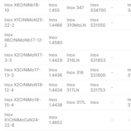
Inox X6CrNiNb18-
Inox
Inox
I
Inox 347
-
10
1.455
S34700
3
Inox X1CrNiMoN25-
Inox
Inox
Inox
-
22-2
1.4466
310MoLN
S31050
Inox
Inox
X6CrNiMoNb17-12-
1.4580
2
Inox X2CrNiMoN17-
Inox
Inox
Inox
-
3-3
1.4429
316LN
S31653
Inox X3CrNiMo17-
Inox
Inox
I
Inox 316
-
13-3
1.4436
S31600
3
Inox X2CrNiMoN18-
Inox
Inox
Inox
-
12-4
1.4434
317LN
S31753
Inox X2CrNiMo18-
Inox
I
Inox 317L
Inox
-
15-4
1.4438
3
Inox
Inox
X1CrNiMoCuN24-
-
-
1.4652
22-8