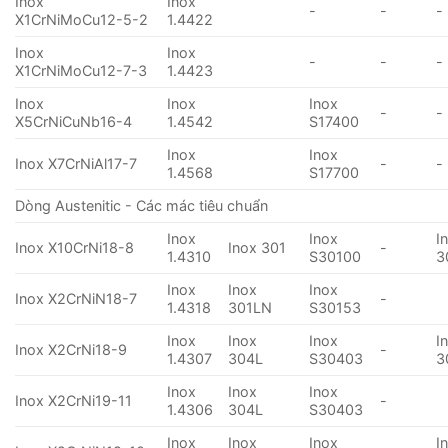
Inox
Inox
-
-
-
X1CrNiMoCu12-5-2
1.4422
Inox
Inox
-
-
-
X1CrNiMoCu12-7-3
1.4423
Inox
Inox
Inox
-
-
X5CrNiCuNb16-4
1.4542
S17400
Inox
Inox
Inox X7CrNiAl17-7
-
-
1.4568
S17700
Dòng Austenitic - Các mác tiêu chuẩn
Inox
Inox
I
Inox X10CrNi18-8
Inox 301
-
1.4310
S30100
3
Inox
Inox
Inox
Inox X2CrNiN18-7
-
1.4318
301LN
S30153
Inox
Inox
Inox
I
Inox X2CrNi18-9
-
1.4307
304L
S30403
3
Inox
Inox
Inox
Inox X2CrNi19-11
-
1.4306
304L
S30403
Inox
Inox
Inox
I