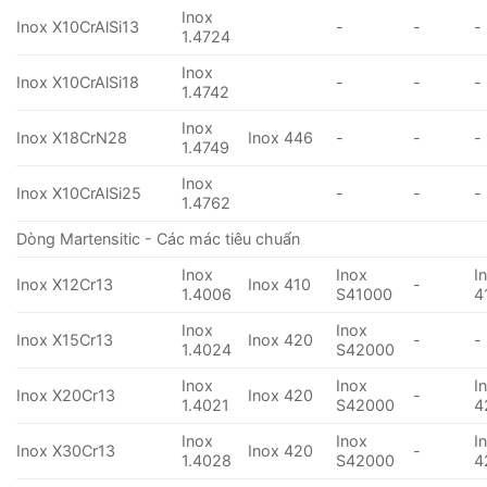
Inox
Inox X10CrAlSi13
-
-
-
1.4724
Inox
Inox X10CrAlSi18
-
-
-
1.4742
Inox
Inox X18CrN28
Inox 446
-
-
-
1.4749
Inox
Inox X10CrAlSi25
-
-
-
1.4762
Dòng Martensitic - Các mác tiêu chuẩn
Inox
Inox
I
Inox X12Cr13
Inox 410
-
1.4006
S41000
4
Inox
Inox
Inox X15Cr13
Inox 420
-
-
1.4024
S42000
Inox
Inox
I
Inox X20Cr13
Inox 420
-
1.4021
S42000
4
Inox
Inox
I
Inox X30Cr13
Inox 420
-
1.4028
S42000
4