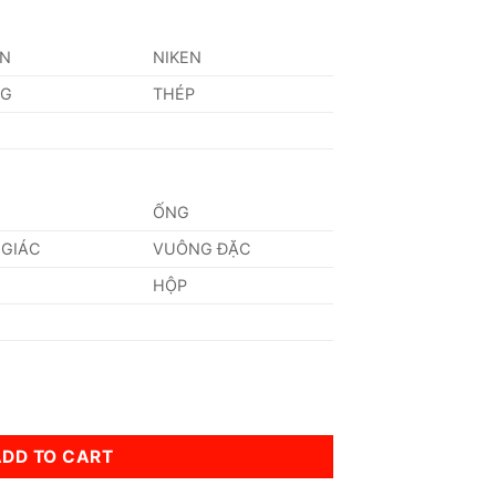
AN
NIKEN
NG
THÉP
ỐNG
 GIÁC
VUÔNG ĐẶC
HỘP
ADD TO CART