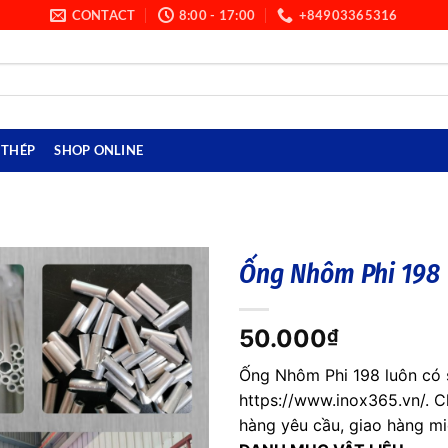
CONTACT
8:00 - 17:00
+84903365316
THÉP
SHOP ONLINE
Ống Nhôm Phi 198
50.000
₫
Ống Nhôm Phi 198 luôn có 
https://www.inox365.vn/. C
hàng yêu cầu, giao hàng mi