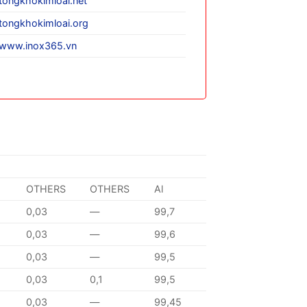
tongkhokimloai.net
tongkhokimloai.org
www.inox365.vn
OTHERS
OTHERS
Al
0,03
—
99,7
0,03
—
99,6
0,03
—
99,5
0,03
0,1
99,5
0,03
—
99,45