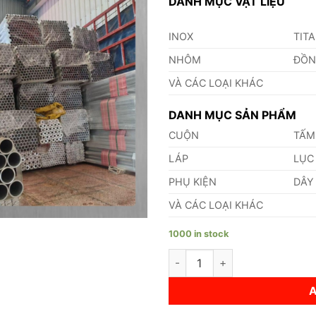
DANH MỤC VẬT LIỆU
INOX
TIT
NHÔM
ĐỒ
VÀ CÁC LOẠI KHÁC
DANH MỤC SẢN PHẨM
CUỘN
TẤM
LÁP
LỤC
PHỤ KIỆN
DÂY
VÀ CÁC LOẠI KHÁC
1000 in stock
Ống Nhôm Phi 198 quantity