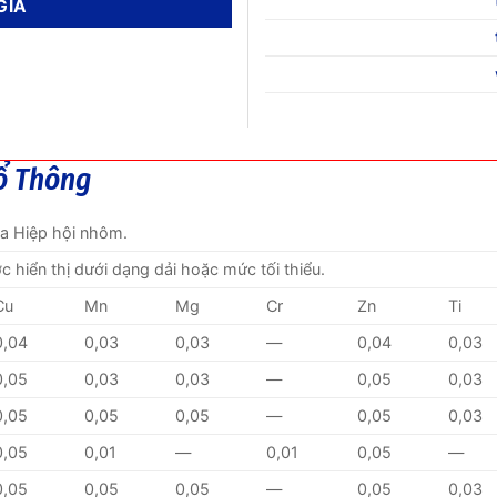
ổ Thông
ủa Hiệp hội nhôm.
ược hiển thị dưới dạng dải hoặc mức tối thiểu.
Cu
Mn
Mg
Cr
Zn
Ti
0,04
0,03
0,03
—
0,04
0,03
0,05
0,03
0,03
—
0,05
0,03
0,05
0,05
0,05
—
0,05
0,03
0,05
0,01
—
0,01
0,05
—
0,05
0,05
0,05
—
0,05
0,03