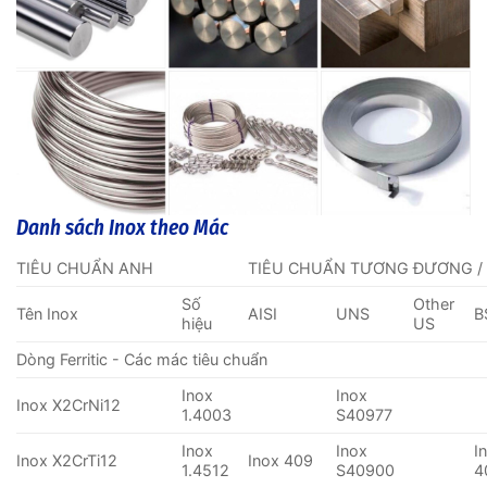
Danh sách Inox theo Mác
TIÊU CHUẨN ANH
TIÊU CHUẨN TƯƠNG ĐƯƠNG /
Số
Other
Tên Inox
AISI
UNS
B
hiệu
US
Dòng Ferritic - Các mác tiêu chuẩn
Inox
Inox
Inox X2CrNi12
1.4003
S40977
Inox
Inox
I
Inox X2CrTi12
Inox 409
1.4512
S40900
4