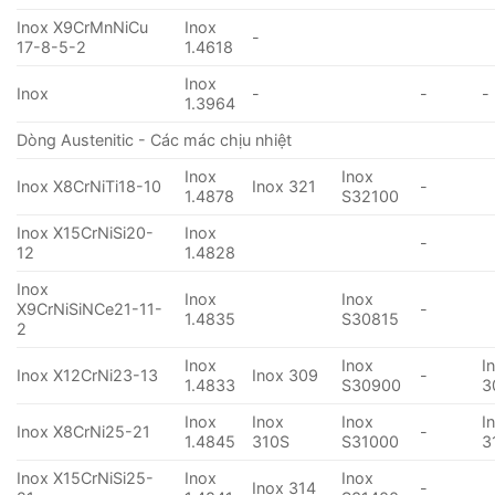
Inox X9CrMnNiCu
Inox
-
17-8-5-2
1.4618
Inox
Inox
-
-
-
1.3964
Dòng Austenitic - Các mác chịu nhiệt
Inox
Inox
Inox X8CrNiTi18-10
Inox 321
-
1.4878
S32100
Inox X15CrNiSi20-
Inox
-
12
1.4828
Inox
Inox
Inox
X9CrNiSiNCe21-11-
-
1.4835
S30815
2
Inox
Inox
I
Inox X12CrNi23-13
Inox 309
-
1.4833
S30900
3
Inox
Inox
Inox
I
Inox X8CrNi25-21
-
1.4845
310S
S31000
3
Inox X15CrNiSi25-
Inox
Inox
Inox 314
-