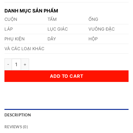
DANH MỤC SẢN PHẨM
CUỘN
TẤM
ỐNG
LÁP
LỤC GIÁC
VUÔNG ĐẶC
PHỤ KIỆN
DÂY
HỘP
VÀ CÁC LOẠI KHÁC
Tấm Inox 403 195mm quantity
ADD TO CART
DESCRIPTION
REVIEWS (0)