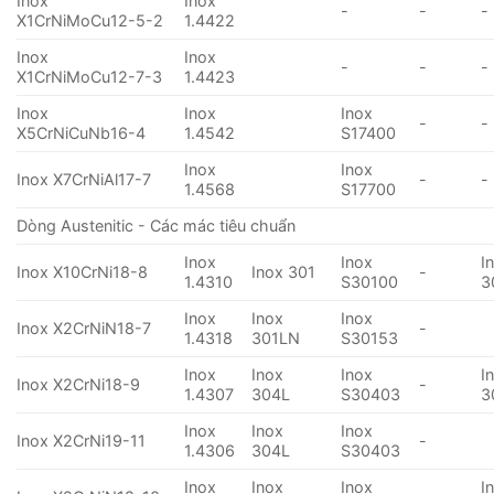
Inox
Inox
-
-
-
X1CrNiMoCu12-5-2
1.4422
Inox
Inox
-
-
-
X1CrNiMoCu12-7-3
1.4423
Inox
Inox
Inox
-
-
X5CrNiCuNb16-4
1.4542
S17400
Inox
Inox
Inox X7CrNiAl17-7
-
-
1.4568
S17700
Dòng Austenitic - Các mác tiêu chuẩn
Inox
Inox
I
Inox X10CrNi18-8
Inox 301
-
1.4310
S30100
3
Inox
Inox
Inox
Inox X2CrNiN18-7
-
1.4318
301LN
S30153
Inox
Inox
Inox
I
Inox X2CrNi18-9
-
1.4307
304L
S30403
3
Inox
Inox
Inox
Inox X2CrNi19-11
-
1.4306
304L
S30403
Inox
Inox
Inox
I