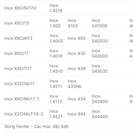
Inox
Inox X6CrNiTi12
1.4516
Inox
Inox
Inox
I
Inox X6Cr13
1.400
410S
S41008
4
Inox
Inox
I
Inox X6CrAl13
Inox 405
1.4002
S40500
4
Inox
Inox
I
Inox X6Cr17
Inox 430
1.4016
S43000
4
Inox
Inox
Inox X3CrTi17
Inox 439
1.4510
S43035
Inox
Inox
Inox X3CrNb17
1.4511
430Nb
Inox
Inox
I
Inox X6CrMo17-1
Inox 434
1.4113
S43400
4
Inox
Inox
Inox X2CrMoTi18-2
Inox 444
1.4521
S44400
Dòng Ferritic - Các mác đặc biệt