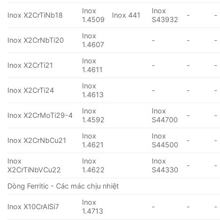
Inox
Inox
Inox X2CrTiNb18
Inox 441
-
-
1.4509
S43932
Inox
Inox X2CrNbTi20
-
-
-
1.4607
Inox
Inox X2CrTi21
-
-
-
1.4611
Inox
Inox X2CrTi24
-
-
-
1.4613
Inox
Inox
Inox X2CrMoTi29-4
-
-
1.4592
S44700
Inox
Inox
Inox X2CrNbCu21
-
-
1.4621
S44500
Inox
Inox
Inox
-
-
X2CrTiNbVCu22
1.4622
S44330
Dòng Ferritic - Các mác chịu nhiệt
Inox
Inox X10CrAlSi7
-
-
-
1.4713