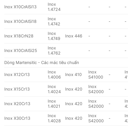
Inox
Inox X10CrAlSi13
-
-
-
1.4724
Inox
Inox X10CrAlSi18
-
-
-
1.4742
Inox
Inox X18CrN28
Inox 446
-
-
-
1.4749
Inox
Inox X10CrAlSi25
-
-
-
1.4762
Dòng Martensitic - Các mác tiêu chuẩn
Inox
Inox
I
Inox X12Cr13
Inox 410
-
1.4006
S41000
4
Inox
Inox
Inox X15Cr13
Inox 420
-
-
1.4024
S42000
Inox
Inox
I
Inox X20Cr13
Inox 420
-
1.4021
S42000
4
Inox
Inox
I
Inox X30Cr13
Inox 420
-
1.4028
S42000
4