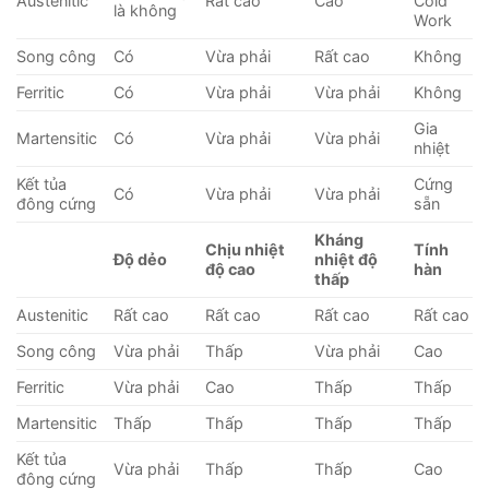
Austenitic
Rất cao
Cao
Cold
là không
Work
Song công
Có
Vừa phải
Rất cao
Không
Ferritic
Có
Vừa phải
Vừa phải
Không
Gia
Martensitic
Có
Vừa phải
Vừa phải
nhiệt
Kết tủa
Cứng
Có
Vừa phải
Vừa phải
đông cứng
sẵn
Kháng
Chịu nhiệt
Tính
Độ dẻo
nhiệt độ
độ cao
hàn
thấp
Austenitic
Rất cao
Rất cao
Rất cao
Rất cao
Song công
Vừa phải
Thấp
Vừa phải
Cao
Ferritic
Vừa phải
Cao
Thấp
Thấp
Martensitic
Thấp
Thấp
Thấp
Thấp
Kết tủa
Vừa phải
Thấp
Thấp
Cao
đông cứng