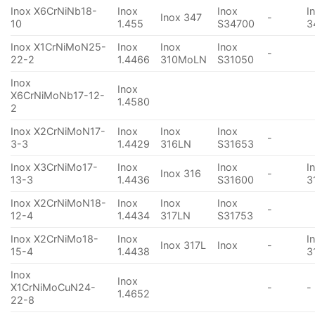
Inox X6CrNiNb18-
Inox
Inox
I
Inox 347
-
10
1.455
S34700
3
Inox X1CrNiMoN25-
Inox
Inox
Inox
-
22-2
1.4466
310MoLN
S31050
Inox
Inox
X6CrNiMoNb17-12-
1.4580
2
Inox X2CrNiMoN17-
Inox
Inox
Inox
-
3-3
1.4429
316LN
S31653
Inox X3CrNiMo17-
Inox
Inox
I
Inox 316
-
13-3
1.4436
S31600
3
Inox X2CrNiMoN18-
Inox
Inox
Inox
-
12-4
1.4434
317LN
S31753
Inox X2CrNiMo18-
Inox
I
Inox 317L
Inox
-
15-4
1.4438
3
Inox
Inox
X1CrNiMoCuN24-
-
-
1.4652
22-8