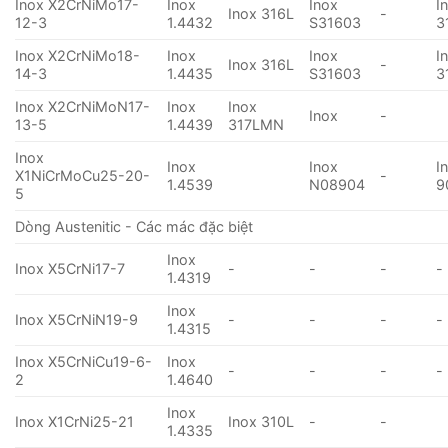
Inox X2CrNiMo17-
Inox
Inox
I
Inox 316L
-
12-3
1.4432
S31603
3
Inox X2CrNiMo18-
Inox
Inox
I
Inox 316L
-
14-3
1.4435
S31603
3
Inox X2CrNiMoN17-
Inox
Inox
Inox
-
13-5
1.4439
317LMN
Inox
Inox
Inox
I
X1NiCrMoCu25-20-
-
1.4539
N08904
9
5
Dòng Austenitic - Các mác đặc biệt
Inox
Inox X5CrNi17-7
-
-
-
-
1.4319
Inox
Inox X5CrNiN19-9
-
-
-
-
1.4315
Inox X5CrNiCu19-6-
Inox
-
-
-
-
2
1.4640
Inox
Inox X1CrNi25-21
Inox 310L
-
-
1.4335