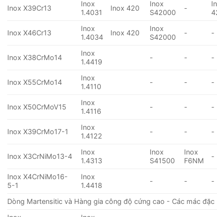
Inox
Inox
I
Inox X39Cr13
Inox 420
-
1.4031
S42000
4
Inox
Inox
Inox X46Cr13
Inox 420
-
-
1.4034
S42000
Inox
Inox X38CrMo14
-
-
-
1.4419
Inox
Inox X55CrMo14
-
-
-
1.4110
Inox
Inox X50CrMoV15
-
-
-
1.4116
Inox
Inox X39CrMo17-1
-
-
-
1.4122
Inox
Inox
Inox
Inox X3CrNiMo13-4
-
1.4313
S41500
F6NM
Inox X4CrNiMo16-
Inox
-
-
-
5-1
1.4418
Dòng Martensitic và Hàng gia công độ cứng cao - Các mác đặc 