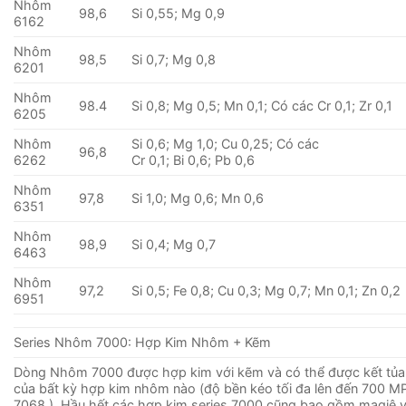
Nhôm
98,6
Si 0,55; Mg 0,9
6162
Nhôm
98,5
Si 0,7; Mg 0,8
6201
Nhôm
98.4
Si 0,8; Mg 0,5; Mn 0,1; Có các Cr 0,1; Zr 0,1
6205
Nhôm
Si 0,6; Mg 1,0; Cu 0,25; Có các
96,8
6262
Cr 0,1; Bi 0,6; Pb 0,6
Nhôm
97,8
Si 1,0; Mg 0,6; Mn 0,6
6351
Nhôm
98,9
Si 0,4; Mg 0,7
6463
Nhôm
97,2
Si 0,5; Fe 0,8; Cu 0,3; Mg 0,7; Mn 0,1; Zn 0,2
6951
Series Nhôm 7000: Hợp Kim Nhôm + Kẽm
Dòng Nhôm 7000 được hợp kim với kẽm và có thể được kết tủa
của bất kỳ hợp kim nhôm nào (độ bền kéo tối đa lên đến 700 MP
7068 ). Hầu hết các hợp kim series 7000 cũng bao gồm magiê 