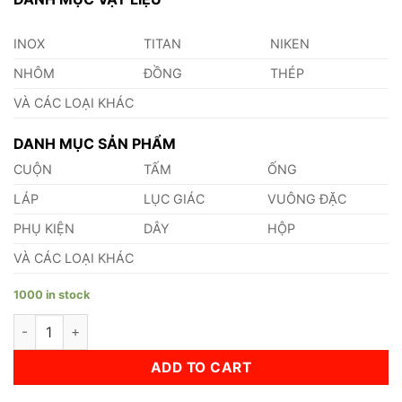
INOX
TITAN
NIKEN
NHÔM
ĐỒNG
THÉP
VÀ CÁC LOẠI KHÁC
DANH MỤC SẢN PHẨM
CUỘN
TẤM
ỐNG
LÁP
LỤC GIÁC
VUÔNG ĐẶC
PHỤ KIỆN
DÂY
HỘP
VÀ CÁC LOẠI KHÁC
1000 in stock
Ống Nhôm Phi 89 quantity
ADD TO CART