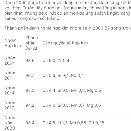
Dòng 2000 được hợp kim với đồng, có thể được làm cứng kết 
với thép. Trước đây được gọi là duralumin , chúng từng là hợp 
biến nhất, nhưng dễ bị nứt do ăn mòn do ứng suất và ngày càng
series trong các thiết kế mới.
Thành phần danh nghĩa hợp kim nhôm sê-ri 2000 (% trọng lượn
Thành
Nhôm
phần
Các nguyên tố hợp kim
Hợp kim
(%) Al
Nhôm
93,6
Cu 6,0; Zr 0,4
2004
Nhôm
93,7
Cu 5,5; Bi 0,4; Pb 0,4
2011
Nhôm
93,5
Cu 4,4; Si 0,8; Mn 0,8; Mg 0,5
2014
Nhôm
94,2
Cu 4,0; Si 0,5; Mn 0,7; Mg 0,6
2017
Nhôm
Năm
93.4
Cu 4,5; Li 1,3; Mn 0,55; Cd 0,25
2020