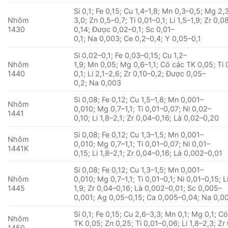
Si 0,1; Fe 0,15; Cu 1,4–1,8; Mn 0,3–0,5; Mg 2,
Nhôm
3,0; Zn 0,5–0,7; Ti 0,01–0,1; Li 1,5–1,9; Zr 0,0
1430
0,14; Được 0,02–0,1; Sc 0,01–
0,1; Na 0,003; Ce 0,2–0,4; Y 0,05–0,1
Si 0,02–0,1; Fe 0,03–0,15; Cu 1,2–
Nhôm
1,9; Mn 0,05; Mg 0,6–1,1; Có các TK 0,05; Ti 
1440
0,1; Li 2,1–2,6; Zr 0,10–0,2; Được 0,05–
0,2; Na 0,003
Si 0,08; Fe 0,12; Cu 1,5–1,8; Mn 0,001–
Nhôm
0,010; Mg 0,7–1,1; Ti 0,01–0,07; Ni 0,02–
1441
0,10; Li 1,8–2,1; Zr 0,04–0,16; Là 0,02–0,20
Si 0,08; Fe 0,12; Cu 1,3–1,5; Mn 0,001–
Nhôm
0,010; Mg 0,7–1,1; Ti 0,01–0,07; Ni 0,01–
1441K
0,15; Li 1,8–2,1; Zr 0,04–0,16; Là 0,002–0,01
Si 0,08; Fe 0,12; Cu 1,3–1,5; Mn 0,001–
Nhôm
0,010; Mg 0,7–1,1; Ti 0,01–0,1; Ni 0,01–0,15; Li
1445
1,9; Zr 0,04–0,16; Là 0,002–0,01; Sc 0,005–
0,001; Ag 0,05–0,15; Ca 0,005–0,04; Na 0,0
Si 0,1; Fe 0,15; Cu 2,6–3,3; Mn 0,1; Mg 0,1; C
Nhôm
TK 0,05; Zn 0,25; Ti 0,01–0,06; Li 1,8–2,3; Zr
1450