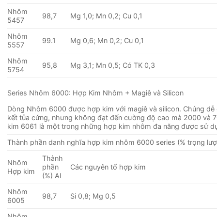
Nhôm
98,7
Mg 1,0; Mn 0,2; Cu 0,1
5457
Nhôm
99.1
Mg 0,6; Mn 0,2; Cu 0,1
5557
Nhôm
95,8
Mg 3,1; Mn 0,5; Có TK 0,3
5754
Series Nhôm 6000: Hợp Kim Nhôm + Magiê và Silicon
Dòng Nhôm 6000 được hợp kim với magiê và silicon. Chúng dễ g
kết tủa cứng, nhưng không đạt đến cường độ cao mà 2000 và 7
kim 6061 là một trong những hợp kim nhôm đa ​​năng được sử d
Thành phần danh nghĩa hợp kim nhôm 6000 series (% trọng lượ
Thành
Nhôm
phần
Các nguyên tố hợp kim
Hợp kim
(%) Al
Nhôm
98,7
Si 0,8; Mg 0,5
6005
Nhôm