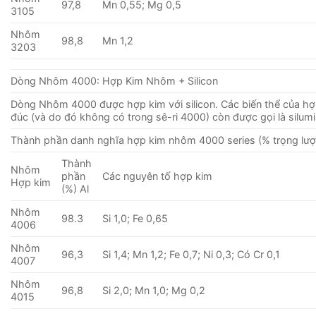
97,8
Mn 0,55; Mg 0,5
3105
Nhôm
98,8
Mn 1,2
3203
Dòng Nhôm 4000: Hợp Kim Nhôm + Silicon
Dòng Nhôm 4000 được hợp kim với silicon. Các biến thể của hợ
đúc (và do đó không có trong sê-ri 4000) còn được gọi là silumi
Thành phần danh nghĩa hợp kim nhôm 4000 series (% trọng lượ
Thành
Nhôm
phần
Các nguyên tố hợp kim
Hợp kim
(%) Al
Nhôm
98.3
Si 1,0; Fe 0,65
4006
Nhôm
96,3
Si 1,4; Mn 1,2; Fe 0,7; Ni 0,3; Có Cr 0,1
4007
Nhôm
96,8
Si 2,0; Mn 1,0; Mg 0,2
4015