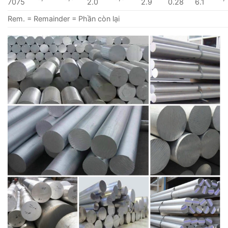
7075
2.0
2.9
0.28
6.1
Rem. = Remainder = Phần còn lại