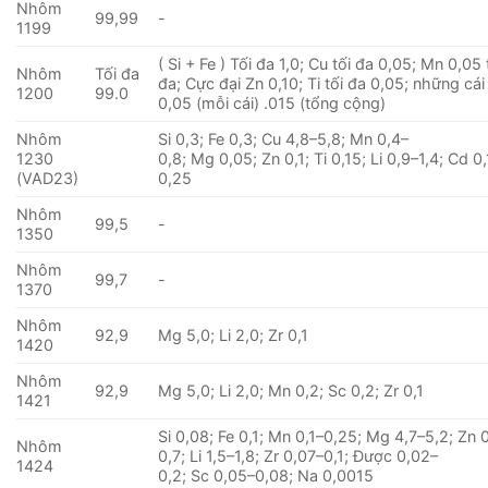
Nhôm
99,99
-
1199
( Si + Fe ) Tối đa 1,0; Cu tối đa 0,05; Mn 0,05 
Nhôm
Tối đa
đa; Cực đại Zn 0,10; Ti tối đa 0,05; những cá
1200
99.0
0,05 (mỗi cái) .015 (tổng cộng)
Nhôm
Si 0,3; Fe 0,3; Cu 4,8–5,8; Mn 0,4–
1230
0,8; Mg 0,05; Zn 0,1; Ti 0,15; Li 0,9–1,4; Cd 0,
(VAD23)
0,25
Nhôm
99,5
-
1350
Nhôm
99,7
-
1370
Nhôm
92,9
Mg 5,0; Li 2,0; Zr 0,1
1420
Nhôm
92,9
Mg 5,0; Li 2,0; Mn 0,2; Sc 0,2; Zr 0,1
1421
Si 0,08; Fe 0,1; Mn 0,1–0,25; Mg 4,7–5,2; Zn 
Nhôm
0,7; Li 1,5–1,8; Zr 0,07–0,1; Được 0,02–
1424
0,2; Sc 0,05–0,08; Na 0,0015