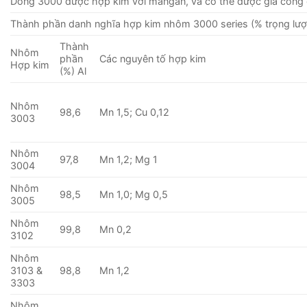
Dòng 3000 được hợp kim với mangan, và có thể được gia công 
Thành phần danh nghĩa hợp kim nhôm 3000 series (% trọng lượ
Thành
Nhôm
phần
Các nguyên tố hợp kim
Hợp kim
(%) Al
Nhôm
98,6
Mn 1,5; Cu 0,12
3003
Nhôm
97,8
Mn 1,2; Mg 1
3004
Nhôm
98,5
Mn 1,0; Mg 0,5
3005
Nhôm
99,8
Mn 0,2
3102
Nhôm
3103 &
98,8
Mn 1,2
3303
Nhôm