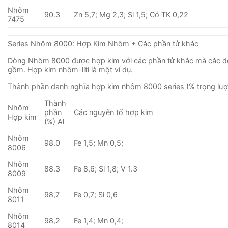
Nhôm
90.3
Zn 5,7; Mg 2,3; Si 1,5; Có TK 0,22
7475
Series Nhôm 8000: Hợp Kim Nhôm + Các phần tử khác
Dòng Nhôm 8000 được hợp kim với các phần tử khác mà các 
gồm. Hợp kim nhôm-liti là một ví dụ.
Thành phần danh nghĩa hợp kim nhôm 8000 series (% trọng lượ
Thành
Nhôm
phần
Các nguyên tố hợp kim
Hợp kim
(%) Al
Nhôm
98.0
Fe 1,5; Mn 0,5;
8006
Nhôm
88.3
Fe 8,6; Si 1,8; V 1.3
8009
Nhôm
98,7
Fe 0,7; Si 0,6
8011
Nhôm
98,2
Fe 1,4; Mn 0,4;
8014