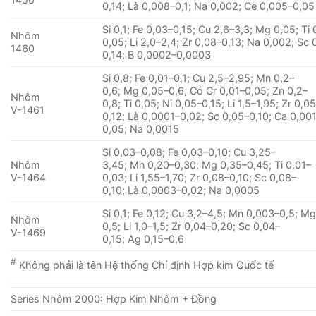
0,14; Là 0,008–0,1; Na 0,002; Ce 0,005–0,05
Si 0,1; Fe 0,03–0,15; Cu 2,6–3,3; Mg 0,05; Ti 
Nhôm
0,05; Li 2,0–2,4; Zr 0,08–0,13; Na 0,002; Sc 
1460
0,14; B 0,0002–0,0003
Si 0,8; Fe 0,01–0,1; Cu 2,5–2,95; Mn 0,2–
0,6; Mg 0,05–0,6; Có Cr 0,01–0,05; Zn 0,2–
Nhôm
0,8; Ti 0,05; Ni 0,05–0,15; Li 1,5–1,95; Zr 0,0
V-1461
0,12; Là 0,0001–0,02; Sc 0,05–0,10; Ca 0,00
0,05; Na 0,0015
Si 0,03–0,08; Fe 0,03–0,10; Cu 3,25–
Nhôm
3,45; Mn 0,20–0,30; Mg 0,35–0,45; Ti 0,01–
V-1464
0,03; Li 1,55–1,70; Zr 0,08–0,10; Sc 0,08–
0,10; Là 0,0003–0,02; Na 0,0005
Si 0,1; Fe 0,12; Cu 3,2–4,5; Mn 0,003–0,5; Mg
Nhôm
0,5; Li 1,0–1,5; Zr 0,04–0,20; Sc 0,04–
V-1469
0,15; Ag 0,15–0,6
#
Không phải là tên Hệ thống Chỉ định Hợp kim Quốc tế
Series Nhôm 2000: Hợp Kim Nhôm + Đồng