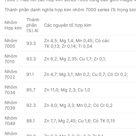
Thành phần danh nghĩa hợp kim nhôm 7000 series (% trọng lượ
Thành
Nhôm
phần
Các nguyên tố hợp kim
Hợp kim
(%) Al
Nhôm
Zn 4,5; Mg 1,4; Mn 0,45; Có các
93.3
7005
TK 0,13; Zr 0,14; Ti 0,04
Nhôm
93.3
Zn 6,2; Mg 2,35; Cu 1,7; Zr 0,1;
7010
Nhôm
91.1
Zn 4,7; Mg 3,1; Mn 0,2; Cu 0,7; Có Cr 0,2;
7022
Nhôm
85,7
Zn 11,0; Mg 2,3; Cu 1,0
7034
Nhôm
92.3
Zn 4,0; Mg 3,3; Mn 0,2; Có Cr 0,2
7039
Nhôm
88.1
Zn 7,7; Mg 2,45; Cu 1,6; Có TK 0,15
7049
Nhôm