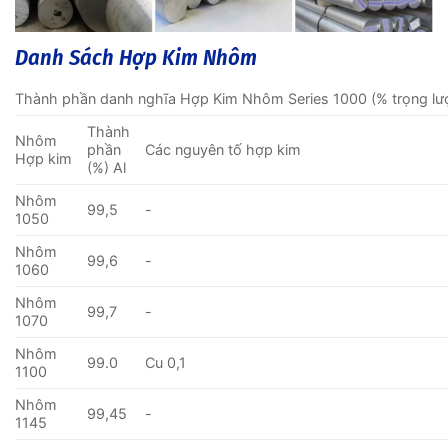
Danh Sách Hợp Kim Nhôm
Thành phần danh nghĩa Hợp Kim Nhôm Series 1000 (% trọng lư
Thành
Nhôm
phần
Các nguyên tố hợp kim
Hợp kim
(%) Al
Nhôm
99,5
-
1050
Nhôm
99,6
-
1060
Nhôm
99,7
-
1070
Nhôm
99.0
Cu 0,1
1100
Nhôm
99,45
-
1145