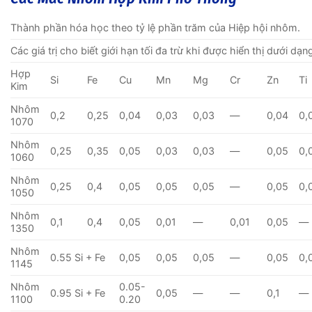
Thành phần hóa học theo tỷ lệ phần trăm của Hiệp hội nhôm.
Các giá trị cho biết giới hạn tối đa trừ khi được hiển thị dưới dạn
Hợp
Si
Fe
Cu
Mn
Mg
Cr
Zn
Ti
Kim
Nhôm
0,2
0,25
0,04
0,03
0,03
—
0,04
0,
1070
Nhôm
0,25
0,35
0,05
0,03
0,03
—
0,05
0,
1060
Nhôm
0,25
0,4
0,05
0,05
0,05
—
0,05
0,
1050
Nhôm
0,1
0,4
0,05
0,01
—
0,01
0,05
—
1350
Nhôm
0.55 Si + Fe
0,05
0,05
0,05
—
0,05
0,
1145
Nhôm
0.05-
0.95 Si + Fe
0,05
—
—
0,1
—
1100
0.20