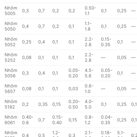
Nhôm
0.50-
0,3
0,7
0,2
0,2
0,1
0,25
—
5005
1.1
Nhôm
1.1-
0,4
0,7
0,2
0,1
0,1
0,25
—
5050
1.8
Nhôm
2.2-
0.15-
0,25
0,4
0,1
0,1
0,1
—
5052
2.8
0.35
Nhôm
2.2-
0,08
0,1
0,1
0,1
—
0,05
—
5252
2.8
Nhôm
0.05-
4.5-
0.05-
0,3
0,4
0,1
0,1
—
5056
0.20
5.6
0.20
Nhôm
0.6-
0,08
0,1
0,1
0,03
—
0,05
—
5657
1.0
Nhôm
0.20-
4.0-
0,2
0,35
0,15
0,1
0,25
0,
5182
0.50
5.0
Nhôm
0.40-
0.15-
0.8-
0.04-
0,7
0,15
0,25
0,
6061
0.8
0.40
1.2
0.35
Nhôm
1.2-
2.1-
0.18-
5.1-
0,4
0,5
0,3
0,