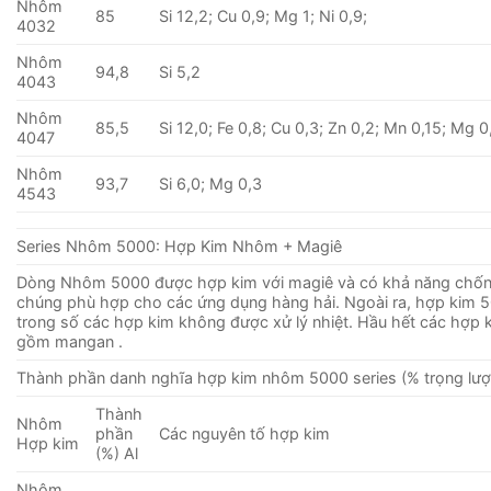
Nhôm
85
Si 12,2; Cu 0,9; Mg 1; Ni 0,9;
4032
Nhôm
94,8
Si 5,2
4043
Nhôm
85,5
Si 12,0; Fe 0,8; Cu 0,3; Zn 0,2; Mn 0,15; Mg 0
4047
Nhôm
93,7
Si 6,0; Mg 0,3
4543
Series Nhôm 5000: Hợp Kim Nhôm + Magiê
Dòng Nhôm 5000 được hợp kim với magiê và có khả năng chống
chúng phù hợp cho các ứng dụng hàng hải. Ngoài ra, hợp kim 
trong số các hợp kim không được xử lý nhiệt. Hầu hết các hợp 
gồm mangan .
Thành phần danh nghĩa hợp kim nhôm 5000 series (% trọng lượ
Thành
Nhôm
phần
Các nguyên tố hợp kim
Hợp kim
(%) Al
Nhôm