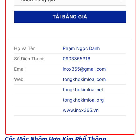
Họ và Tên:
Phạm Ngọc Danh
Số Điện Thoại:
0903365316
Email:
inox365@gmail.com
Web:
tongkhokimloai.com
tongkhokimloai.net
tongkhokimloai.org
www.inox365.vn
Các Mác Nhôm Hợp Kim Phổ Thông