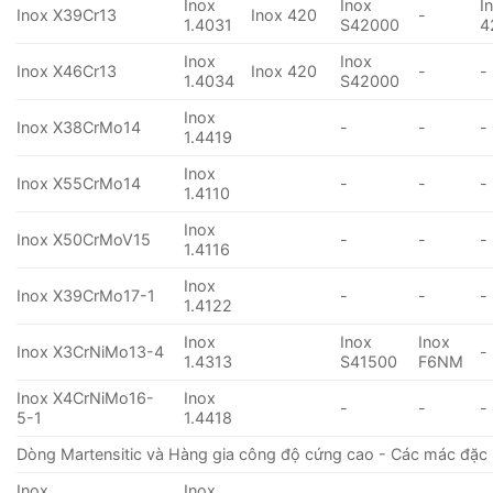
Inox
Inox
I
Inox X39Cr13
Inox 420
-
1.4031
S42000
4
Inox
Inox
Inox X46Cr13
Inox 420
-
-
1.4034
S42000
Inox
Inox X38CrMo14
-
-
-
1.4419
Inox
Inox X55CrMo14
-
-
-
1.4110
Inox
Inox X50CrMoV15
-
-
-
1.4116
Inox
Inox X39CrMo17-1
-
-
-
1.4122
Inox
Inox
Inox
Inox X3CrNiMo13-4
-
1.4313
S41500
F6NM
Inox X4CrNiMo16-
Inox
-
-
-
5-1
1.4418
Dòng Martensitic và Hàng gia công độ cứng cao - Các mác đặc 
Inox
Inox