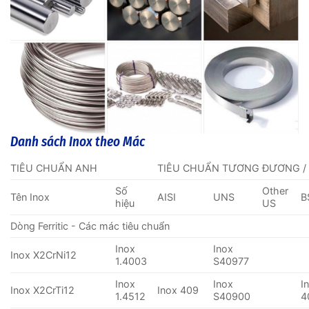
Danh sách Inox theo Mác
TIÊU CHUẨN ANH
TIÊU CHUẨN TƯƠNG ĐƯƠNG /
Số
Other
Tên Inox
AISI
UNS
B
hiệu
US
Dòng Ferritic - Các mác tiêu chuẩn
Inox
Inox
Inox X2CrNi12
1.4003
S40977
Inox
Inox
I
Inox X2CrTi12
Inox 409
1.4512
S40900
4