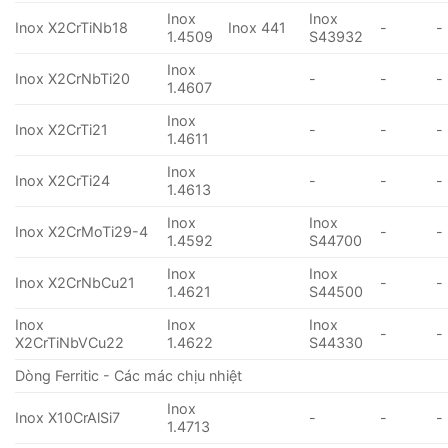
Inox
Inox
Inox X2CrTiNb18
Inox 441
-
-
1.4509
S43932
Inox
Inox X2CrNbTi20
-
-
-
1.4607
Inox
Inox X2CrTi21
-
-
-
1.4611
Inox
Inox X2CrTi24
-
-
-
1.4613
Inox
Inox
Inox X2CrMoTi29-4
-
-
1.4592
S44700
Inox
Inox
Inox X2CrNbCu21
-
-
1.4621
S44500
Inox
Inox
Inox
-
-
X2CrTiNbVCu22
1.4622
S44330
Dòng Ferritic - Các mác chịu nhiệt
Inox
Inox X10CrAlSi7
-
-
-
1.4713