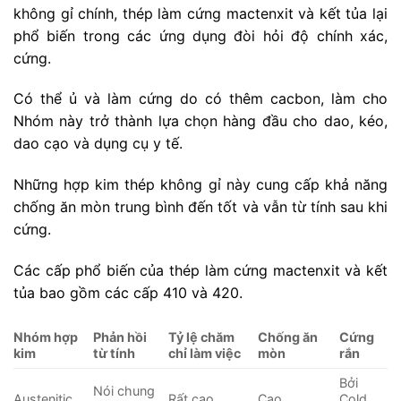
không gỉ chính, thép làm cứng mactenxit và kết tủa lại
phổ biến trong các ứng dụng đòi hỏi độ chính xác,
cứng.
Có thể ủ và làm cứng do có thêm cacbon, làm cho
Nhóm này trở thành lựa chọn hàng đầu cho dao, kéo,
dao cạo và dụng cụ y tế.
Những hợp kim thép không gỉ này cung cấp khả năng
chống ăn mòn trung bình đến tốt và vẫn từ tính sau khi
cứng.
Các cấp phổ biến của thép làm cứng mactenxit và kết
tủa bao gồm các cấp 410 và 420.
Nhóm hợp
Phản hồi
Tỷ lệ chăm
Chống ăn
Cứng
kim
từ tính
chỉ làm việc
mòn
rắn
Bởi
Nói chung
Austenitic
Rất cao
Cao
Cold