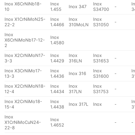
Inox X6CrNiNb18-
Inox
Inox
I
Inox 347
-
10
1.455
S34700
3
Inox X1CrNiMoN25-
Inox
Inox
Inox
-
22-2
1.4466
310MoLN
S31050
Inox
Inox
X6CrNiMoNb17-12-
1.4580
2
Inox X2CrNiMoN17-
Inox
Inox
Inox
-
3-3
1.4429
316LN
S31653
Inox X3CrNiMo17-
Inox
Inox
I
Inox 316
-
13-3
1.4436
S31600
3
Inox X2CrNiMoN18-
Inox
Inox
Inox
-
12-4
1.4434
317LN
S31753
Inox X2CrNiMo18-
Inox
I
Inox 317L
Inox
-
15-4
1.4438
3
Inox
Inox
X1CrNiMoCuN24-
-
-
1.4652
22-8