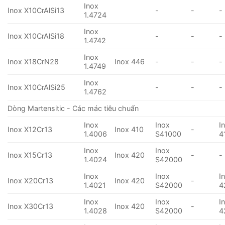
Inox
Inox X10CrAlSi13
-
-
-
1.4724
Inox
Inox X10CrAlSi18
-
-
-
1.4742
Inox
Inox X18CrN28
Inox 446
-
-
-
1.4749
Inox
Inox X10CrAlSi25
-
-
-
1.4762
Dòng Martensitic - Các mác tiêu chuẩn
Inox
Inox
I
Inox X12Cr13
Inox 410
-
1.4006
S41000
4
Inox
Inox
Inox X15Cr13
Inox 420
-
-
1.4024
S42000
Inox
Inox
I
Inox X20Cr13
Inox 420
-
1.4021
S42000
4
Inox
Inox
I
Inox X30Cr13
Inox 420
-
1.4028
S42000
4