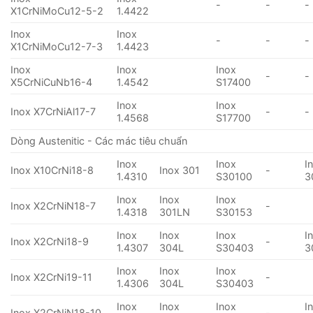
-
-
-
X1CrNiMoCu12-5-2
1.4422
Inox
Inox
-
-
-
X1CrNiMoCu12-7-3
1.4423
Inox
Inox
Inox
-
-
X5CrNiCuNb16-4
1.4542
S17400
Inox
Inox
Inox X7CrNiAl17-7
-
-
1.4568
S17700
Dòng Austenitic - Các mác tiêu chuẩn
Inox
Inox
I
Inox X10CrNi18-8
Inox 301
-
1.4310
S30100
3
Inox
Inox
Inox
Inox X2CrNiN18-7
-
1.4318
301LN
S30153
Inox
Inox
Inox
I
Inox X2CrNi18-9
-
1.4307
304L
S30403
3
Inox
Inox
Inox
Inox X2CrNi19-11
-
1.4306
304L
S30403
Inox
Inox
Inox
I
Inox X2CrNiN18-10
-