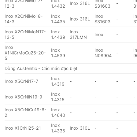
Inox X2CrNiMo17-
Inox
Inox
I
Inox 316L
-
12-3
1.4432
S31603
3
Inox X2CrNiMo18-
Inox
Inox
I
Inox 316L
-
14-3
1.4435
S31603
3
Inox X2CrNiMoN17-
Inox
Inox
Inox
-
13-5
1.4439
317LMN
Inox
Inox
Inox
I
X1NiCrMoCu25-20-
-
1.4539
N08904
9
5
Dòng Austenitic - Các mác đặc biệt
Inox
Inox X5CrNi17-7
-
-
-
-
1.4319
Inox
Inox X5CrNiN19-9
-
-
-
-
1.4315
Inox X5CrNiCu19-6-
Inox
-
-
-
-
2
1.4640
Inox
Inox X1CrNi25-21
Inox 310L
-
-
1.4335