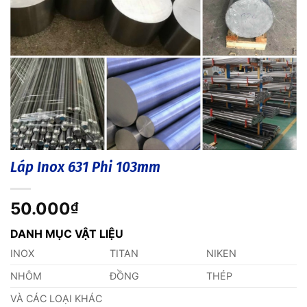
Láp Inox 631 Phi 103mm
50.000
₫
DANH MỤC VẬT LIỆU
INOX
TITAN
NIKEN
NHÔM
ĐỒNG
THÉP
VÀ CÁC LOẠI KHÁC