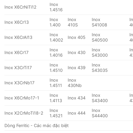
Inox
Inox X6CrNiTi12
1.4516
Inox
Inox
Inox
I
Inox X6Cr13
1.400
410S
S41008
4
Inox
Inox
I
Inox X6CrAl13
Inox 405
1.4002
S40500
4
Inox
Inox
I
Inox X6Cr17
Inox 430
1.4016
S43000
4
Inox
Inox
Inox X3CrTi17
Inox 439
1.4510
S43035
Inox
Inox
Inox X3CrNb17
1.4511
430Nb
Inox
Inox
I
Inox X6CrMo17-1
Inox 434
1.4113
S43400
4
Inox
Inox
Inox X2CrMoTi18-2
Inox 444
1.4521
S44400
Dòng Ferritic - Các mác đặc biệt