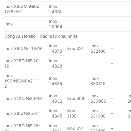
Inox X9CrMnNiCu
Inox
-
17-8-5-2
1.4618
Inox
Inox
-
-
-
1.3964
Dòng Austenitic - Các mác chịu nhiệt
Inox
Inox
Inox X8CrNiTi18-10
Inox 321
-
1.4878
S32100
Inox X15CrNiSi20-
Inox
-
12
1.4828
Inox
Inox
Inox
X9CrNiSiNCe21-11-
-
1.4835
S30815
2
Inox
Inox
I
Inox X12CrNi23-13
Inox 309
-
1.4833
S30900
3
Inox
Inox
Inox
I
Inox X8CrNi25-21
-
1.4845
310S
S31000
3
Inox X15CrNiSi25-
Inox
Inox
Inox 314
-
21
1.4841
S31400