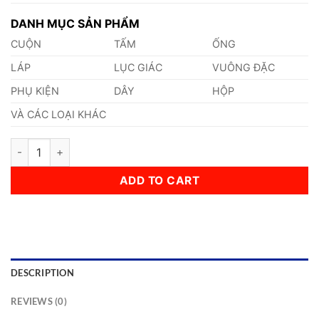
DANH MỤC SẢN PHẨM
CUỘN
TẤM
ỐNG
LÁP
LỤC GIÁC
VUÔNG ĐẶC
PHỤ KIỆN
DÂY
HỘP
VÀ CÁC LOẠI KHÁC
Láp Inox 631 Phi 103mm quantity
ADD TO CART
DESCRIPTION
REVIEWS (0)